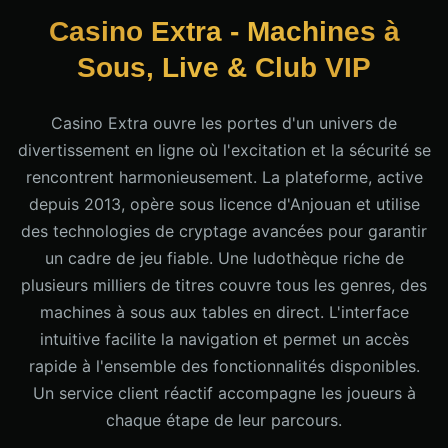
Casino Extra - Machines à
Sous, Live & Club VIP
Casino Extra ouvre les portes d'un univers de
divertissement en ligne où l'excitation et la sécurité se
rencontrent harmonieusement. La plateforme, active
depuis 2013, opère sous licence d'Anjouan et utilise
des technologies de cryptage avancées pour garantir
un cadre de jeu fiable. Une ludothèque riche de
plusieurs milliers de titres couvre tous les genres, des
machines à sous aux tables en direct. L'interface
intuitive facilite la navigation et permet un accès
rapide à l'ensemble des fonctionnalités disponibles.
Un service client réactif accompagne les joueurs à
chaque étape de leur parcours.