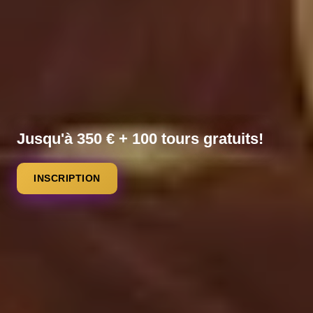
Jusqu'à 350 € + 100 tours gratuits!
INSCRIPTION