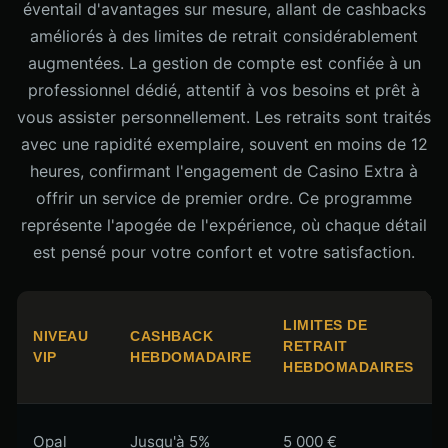
éventail d'avantages sur mesure, allant de cashbacks
améliorés à des limites de retrait considérablement
augmentées. La gestion de compte est confiée à un
professionnel dédié, attentif à vos besoins et prêt à
vous assister personnellement. Les retraits sont traités
avec une rapidité exemplaire, souvent en moins de 12
heures, confirmant l'engagement de Casino Extra à
offrir un service de premier ordre. Ce programme
représente l'apogée de l'expérience, où chaque détail
est pensé pour votre confort et votre satisfaction.
LIMITES DE
NIVEAU
CASHBACK
RETRAIT
VIP
HEBDOMADAIRE
HEBDOMADAIRES
Opal
Jusqu'à 5%
5 000 €