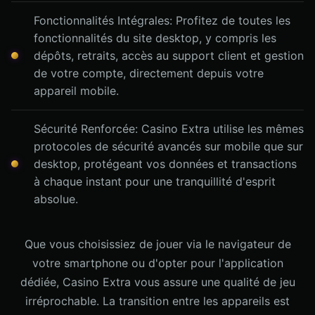
Fonctionnalités Intégrales: Profitez de toutes les
fonctionnalités du site desktop, y compris les
dépôts, retraits, accès au support client et gestion
de votre compte, directement depuis votre
appareil mobile.
Sécurité Renforcée: Casino Extra utilise les mêmes
protocoles de sécurité avancés sur mobile que sur
desktop, protégeant vos données et transactions
à chaque instant pour une tranquillité d'esprit
absolue.
Que vous choisissiez de jouer via le navigateur de
votre smartphone ou d'opter pour l'application
dédiée, Casino Extra vous assure une qualité de jeu
irréprochable. La transition entre les appareils est