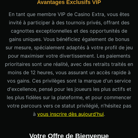
Avantages Exclusifs VIP
En tant que membre VIP de Casino Extra, vous êtes
invité à participer à des tournois privés, offrant des
cagnottes exceptionnelles et des opportunités de
gains uniques. Vous bénéficiez également de bonus
sur mesure, spécialement adaptés à votre profil de jeu
pour maximiser votre divertissement. Les paiements
prioritaires sont une réalité, avec des retraits traités en
moins de 12 heures, vous assurant un accès rapide à
vos gains. Ces privilèges sont la marque d'un service
d'excellence, pensé pour les joueurs les plus actifs et
les plus fidèles sur la plateforme, et pour commencer
votre parcours vers ce statut privilégié, n'hésitez pas
à
vous inscrire dès aujourd'hui
.
Votre Offre de Bienvenue