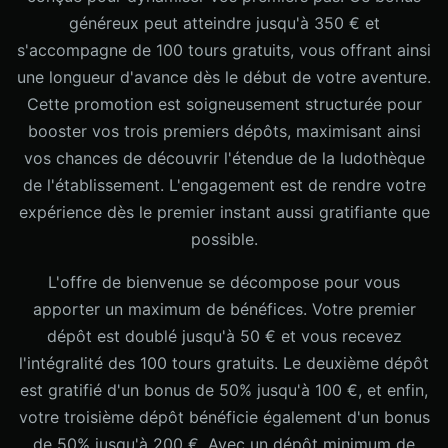
généreux peut atteindre jusqu'à 350 € et
s'accompagne de 100 tours gratuits, vous offrant ainsi
une longueur d'avance dès le début de votre aventure.
Cette promotion est soigneusement structurée pour
booster vos trois premiers dépôts, maximisant ainsi
vos chances de découvrir l'étendue de la ludothèque
de l'établissement. L'engagement est de rendre votre
expérience dès le premier instant aussi gratifiante que
possible.
L'offre de bienvenue se décompose pour vous
apporter un maximum de bénéfices. Votre premier
dépôt est doublé jusqu'à 50 € et vous recevez
l'intégralité des 100 tours gratuits. Le deuxième dépôt
est gratifié d'un bonus de 50% jusqu'à 100 €, et enfin,
votre troisième dépôt bénéficie également d'un bonus
de 50% jusqu'à 200 €. Avec un dépôt minimum de